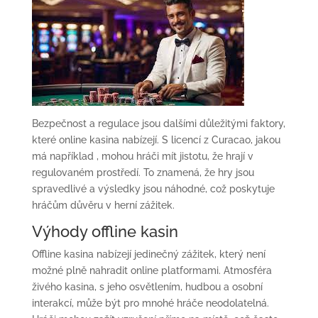
Bezpečnost a regulace jsou dalšími důležitými faktory,
které online kasina nabízejí. S licencí z Curacao, jakou
má například , mohou hráči mít jistotu, že hrají v
regulovaném prostředí. To znamená, že hry jsou
spravedlivé a výsledky jsou náhodné, což poskytuje
hráčům důvěru v herní zážitek.
Výhody offline kasin
Offline kasina nabízejí jedinečný zážitek, který není
možné plně nahradit online platformami. Atmosféra
živého kasina, s jeho osvětlením, hudbou a osobní
interakcí, může být pro mnohé hráče neodolatelná.