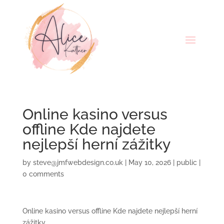
Online kasino versus
offline Kde najdete
nejlepší herní zážitky
by
steve@jmfwebdesign.co.uk
|
May 10, 2026
|
public
|
0 comments
Online kasino versus offline Kde najdete nejlepší herní
zážitky