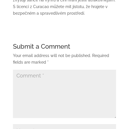
zvyšují šance na výhru a činí hraní ještě atraktivnějším.
S licencí z Curacao můžete mít jistotu, že hrajete v
bezpečném a spravedlivém prostředí.
Submit a Comment
Your email address will not be published.
Required
fields are marked
*