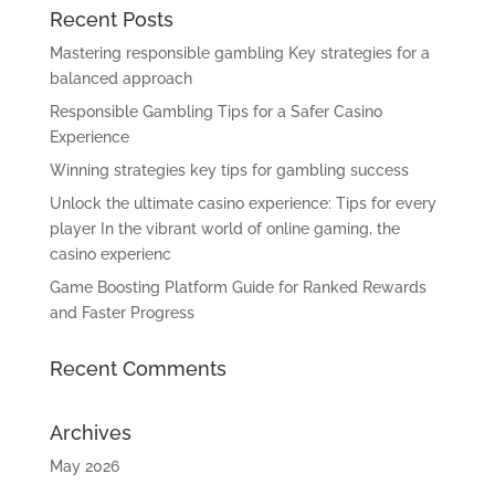
Recent Posts
Mastering responsible gambling Key strategies for a
balanced approach
Responsible Gambling Tips for a Safer Casino
Experience
Winning strategies key tips for gambling success
Unlock the ultimate casino experience: Tips for every
player In the vibrant world of online gaming, the
casino experienc
Game Boosting Platform Guide for Ranked Rewards
and Faster Progress
Recent Comments
Archives
May 2026